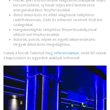
Házak, ipari létesítmények világítástechnikájának teljes
korszerűsítése, új házak teljes körű kivitelezése
energiatakarékos fényforrásokkal.
Belső dekorációs és efekt világítások telepítése
rádiófrekvenciás, DMX és ethernet vezérelt RGB led
szalagokkal.
Hangulatvilágítás telepítése fényerőszabályzóval
ellátott led fényforrásokkal.
Bútorok, polcok, képek és egyéb lakberendezési
tárgyak dekorációs megvilágítása.
Haladj a korral! Tekintsd meg
referenciáinkat
, vedd fel velünk
a kapcsolatot és egyedivé alakítjuk otthonod!