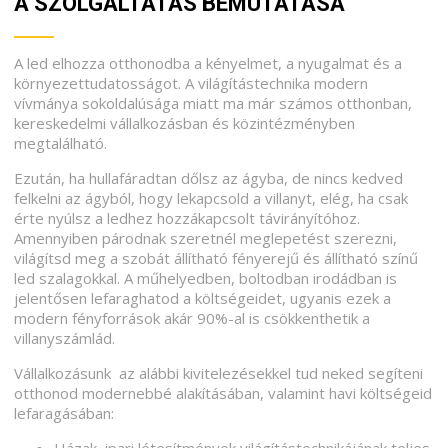
A SZOLGÁLTATÁS BEMUTATÁSA
A led elhozza otthonodba a kényelmet, a nyugalmat és a
környezettudatosságot. A világítástechnika modern
vívmánya sokoldalúsága miatt ma már számos otthonban,
kereskedelmi vállalkozásban és közintézményben
megtalálható.
Ezután, ha hullafáradtan dőlsz az ágyba, de nincs kedved
felkelni az ágyból, hogy lekapcsold a villanyt, elég, ha csak
érte nyúlsz a ledhez hozzákapcsolt távirányítóhoz.
Amennyiben párodnak szeretnél meglepetést szerezni,
világítsd meg a szobát állítható fényerejű és állítható színű
led szalagokkal. A műhelyedben, boltodban irodádban is
jelentősen lefaraghatod a költségeidet, ugyanis ezek a
modern fényforrások akár 90%-al is csökkenthetik a
villanyszámlád.
Vállalkozásunk az alábbi kivitelezésekkel tud neked segíteni
otthonod modernebbé alakításában, valamint havi költségeid
lefaragásában: